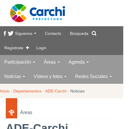
Síguenos
Contacto
Búsqueda
Regístrate
Login
Participación
Áreas
Agenda
Noticias
Vídeos y fotos
Redes Sociales
Inicio
·
Departamentos
·
ADE-Carchi
·
Noticias
Áreas
ADE-Carchi