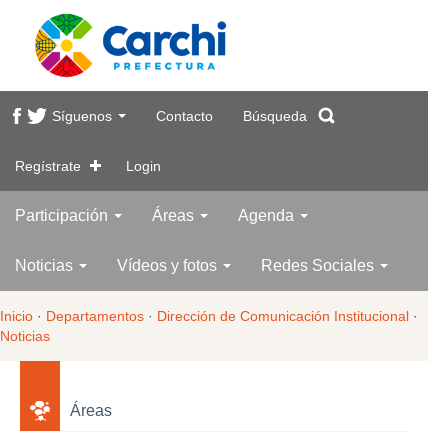
Síguenos
Contacto
Búsqueda
Regístrate
Login
Participación
Áreas
Agenda
Noticias
Vídeos y fotos
Redes Sociales
Inicio
·
Departamentos
·
Dirección de Comunicación Institucional
·
Noticias
Áreas