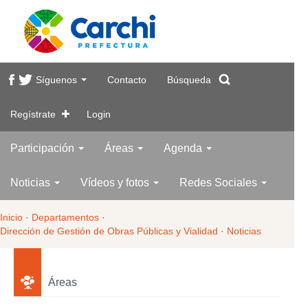
Síguenos
Contacto
Búsqueda
Regístrate
Login
Participación
Áreas
Agenda
Noticias
Vídeos y fotos
Redes Sociales
Inicio
·
Departamentos
·
Dirección de Gestión de Obras Públicas y Vialidad
·
Noticias
Áreas