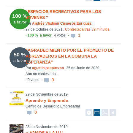
"ESPACIOS RECREATIVOS PARA LOS
100 %
JOVENES "
a favor
Por
Andrés Vladimir Cisneros Enriquez
.
27 de Octubre de 2021.
Contestada tras 39 minutos
.
1
100 %
a favor
4 votos
"AGRADECIMIENTO POR EL PROYECTO DE
50 %
ABREVADEROS EN LA COMUNA LA
a favor
ESPERANZA"
Por
agustin paspuezan
.
25 de Junio de 2020.
Aún no contestada
.
0
0 votos
29 de Noviembre de 2019
Aprende y Emprende
Centro de Desarrollo Empresarial
0
28 de Noviembre de 2019
¡¡ VAMOS A LA U !!