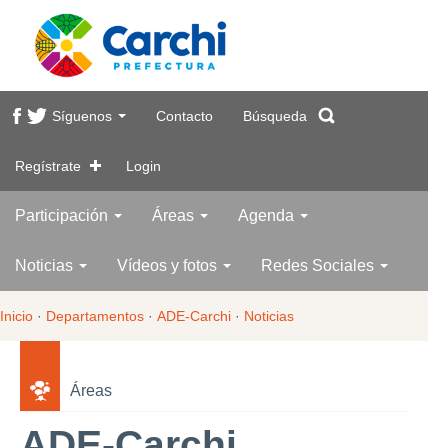
Síguenos
Contacto
Búsqueda
Regístrate
Login
Participación
Áreas
Agenda
Noticias
Vídeos y fotos
Redes Sociales
Inicio
·
Departamentos
·
ADE-Carchi
·
Noticias
Áreas
ADE-Carchi