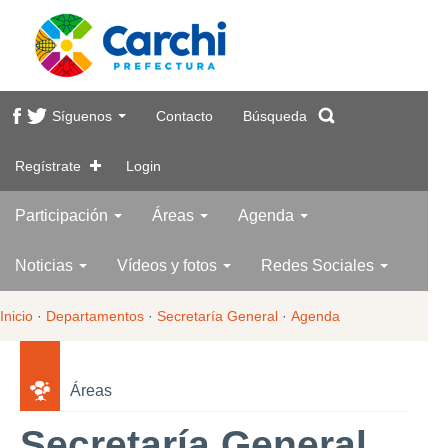
Síguenos
Contacto
Búsqueda
Regístrate
Login
Participación
Áreas
Agenda
Noticias
Vídeos y fotos
Redes Sociales
Inicio
·
Departamentos
·
Secretaría General
·
Agenda
Áreas
Secretaría General