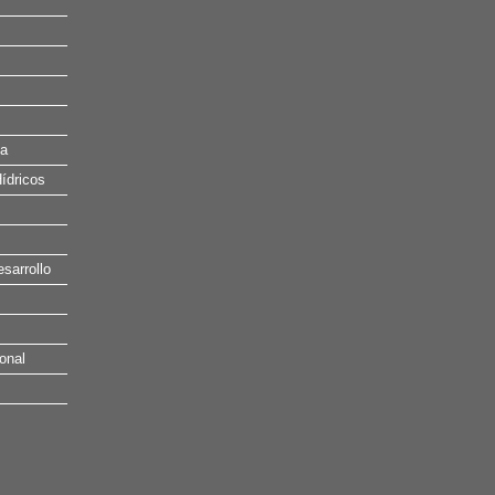
na
ídricos
esarrollo
onal