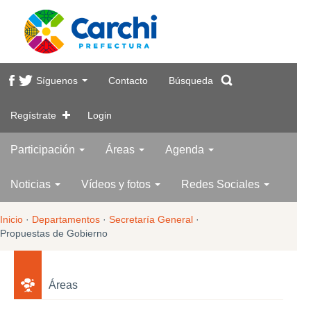
Síguenos
Contacto
Búsqueda
Regístrate
Login
Participación
Áreas
Agenda
Noticias
Vídeos y fotos
Redes Sociales
Inicio
·
Departamentos
·
Secretaría General
·
Propuestas de Gobierno
Áreas