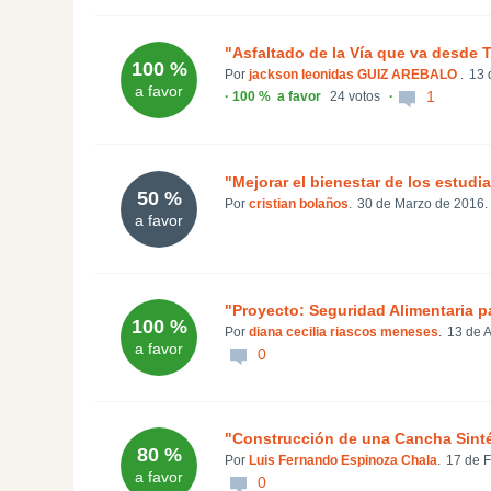
"Asfaltado de la Vía que va desde 
100 %
Por
jackson leonidas GUIZ AREBALO
.
13 
a favor
1
100 %
a favor
24 votos
"Mejorar el bienestar de los estudi
50 %
Por
cristian bolaños
.
30 de Marzo de 2016.
a favor
"Proyecto: Seguridad Alimentaria p
100 %
Por
diana cecilia riascos meneses
.
13 de A
a favor
0
"Construcción de una Cancha Sintét
80 %
Por
Luis Fernando Espinoza Chala
.
17 de F
a favor
0