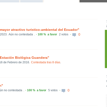
ayor atractivo turistico-ambiental del Ecuador"
0
 2023.
Aún no contestada
.
100 %
a favor
2 votos
e Estación Biológica Guandera"
16 de Febrero de 2016.
Contestada tras 8 días
.
n"
0
ún no contestada
.
100 %
a favor
5 votos