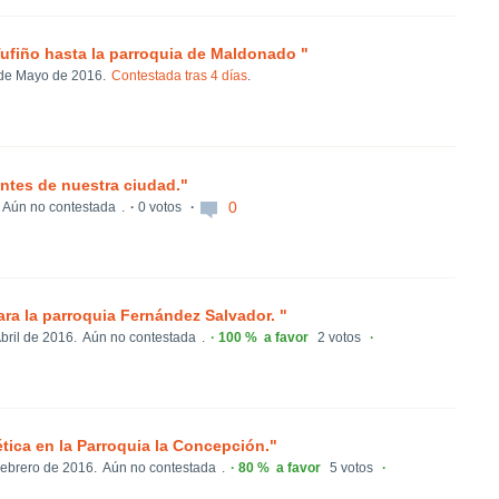
Tufiño hasta la parroquia de Maldonado "
de Mayo de 2016.
Contestada tras 4 días
.
antes de nuestra ciudad."
0
Aún no contestada
.
0 votos
ara la parroquia Fernández Salvador. "
bril de 2016.
Aún no contestada
.
100 %
a favor
2 votos
ica en la Parroquia la Concepción."
ebrero de 2016.
Aún no contestada
.
80 %
a favor
5 votos