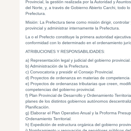
Provincial, la gestión realizada por la Autoridad y Asu
del Norte, y, a través de Gobierno Abierto Carchi, todo lo
Prefectura.
Misión: La Prefectura tiene como misión dirigir, controlar
provincial y administrar internamente la Prefectura.
La o el Prefecto constituye la primera autoridad ejecutiva
conformidad con lo determinado en el ordenamiento juríd
ATRIBUCIONES Y RESPONSABILIDADES:
a) Representación legal y judicial del gobierno provincial.
b) Administración de la Prefectura.
c) Convocatoria y presidir el Consejo Provincial.
d) Proyectos de ordenanza en materias de competencia d
e) Proyectos de ordenanzas tributarias que creen, modif
competencias del gobierno provincial.
f) Plan Provincial de Desarrollo y Ordenamiento Territoria
planes de los distintos gobiernos autónomos descentraliza
Planificación.
g) Elaborar el Plan Operativo Anual y la Proforma Presupu
Ordenamiento Territorial.
h) Expedición de estructura orgánica del gobierno provinc
i) Nombramiento y renovación de servidores públicos del 