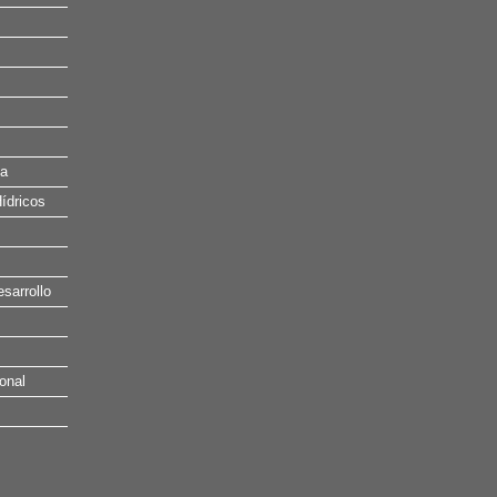
na
ídricos
esarrollo
onal