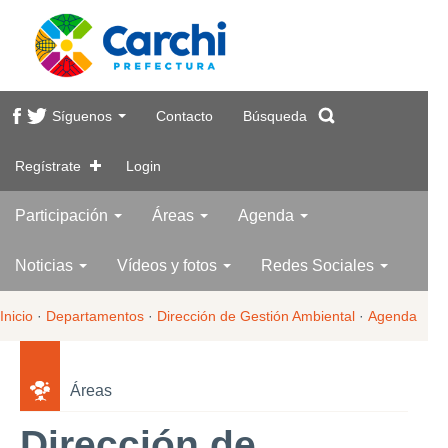
Síguenos
Contacto
Búsqueda
Regístrate
Login
Participación
Áreas
Agenda
Noticias
Vídeos y fotos
Redes Sociales
Inicio
·
Departamentos
·
Dirección de Gestión Ambiental
·
Agenda
Áreas
Dirección de