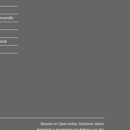
esarrollo
onal
Basado en
Open Irekia
, Gobierno Vasco.
Adaptado y mantenido por
Aldhea
y
aLabs
.