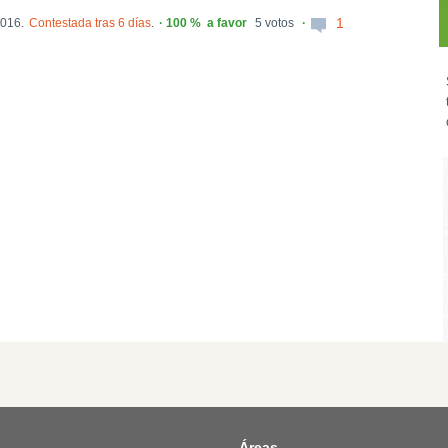
1
016.
Contestada tras 6 días
.
100 %
a favor
5 votos
Áreas