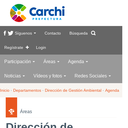
Síguenos
Contacto
Búsqueda
Regístrate
Login
Participación
Áreas
Agenda
Noticias
Vídeos y fotos
Redes Sociales
Inicio
·
Departamentos
·
Dirección de Gestión Ambiental
·
Agenda
Áreas
Dirección de