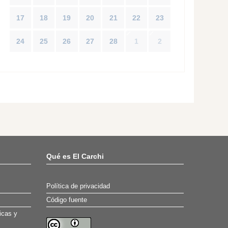
17
18
19
20
21
22
23
24
25
26
27
28
1
2
Qué es El Carchi
Política de privacidad
Código fuente
icas y