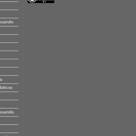
sarrollo
na
ídricos
esarrollo