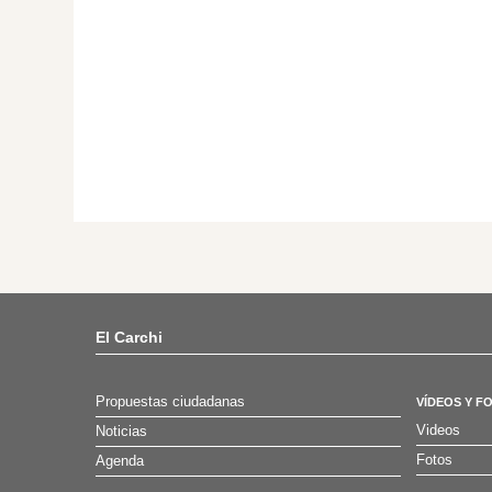
El Carchi
Propuestas ciudadanas
VÍDEOS Y F
Videos
Noticias
Fotos
Agenda