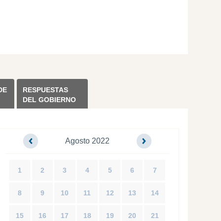
DE
RESPUESTAS
DEL GOBIERNO
Agosto 2022
1
2
3
4
5
6
7
8
9
10
11
12
13
14
15
16
17
18
19
20
21