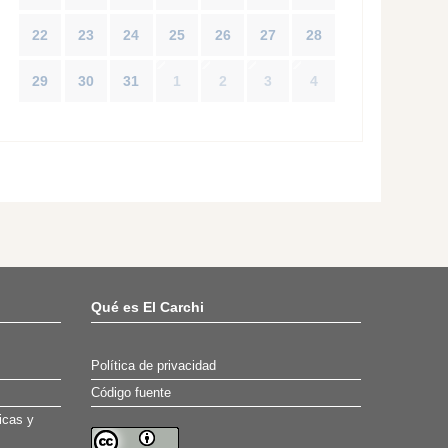
22
23
24
25
26
27
28
29
30
31
1
2
3
4
Qué es El Carchi
Política de privacidad
Código fuente
icas y