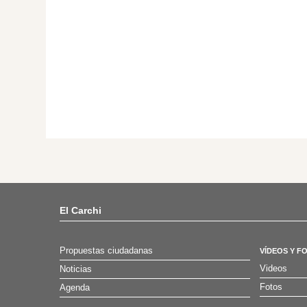
El Carchi
Propuestas ciudadanas
VÍDEOS Y F
Videos
Noticias
Fotos
Agenda