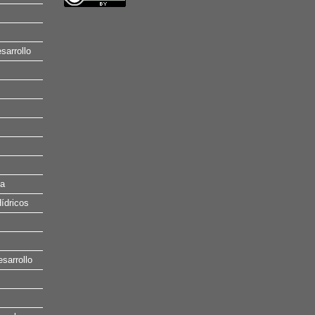
sarrollo
na
ídricos
esarrollo