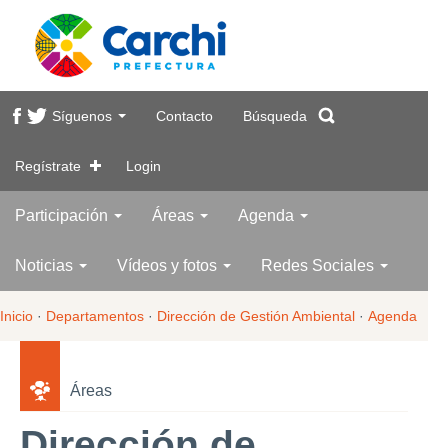
Síguenos
Contacto
Búsqueda
Regístrate
Login
Participación
Áreas
Agenda
Noticias
Vídeos y fotos
Redes Sociales
Inicio
·
Departamentos
·
Dirección de Gestión Ambiental
·
Agenda
Áreas
Dirección de