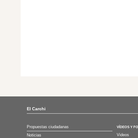
El Carchi
Propuestas ciudadanas
VÍDEOS Y F
Videos
Noticias