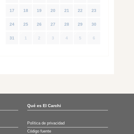
17
18
19
20
21
22
23
24
25
26
27
28
29
30
31
1
2
3
4
5
6
Qué es El Carchi
Política de privacidad
Código fuente