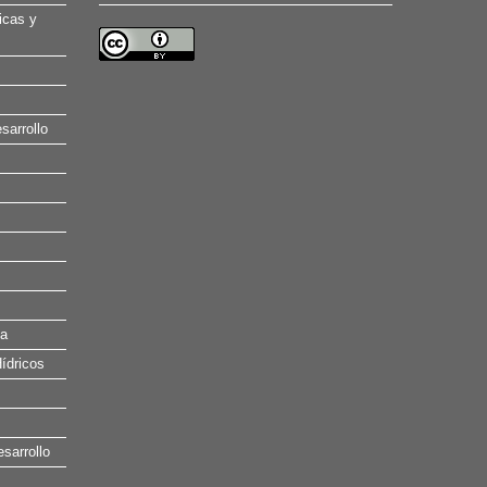
icas y
sarrollo
na
ídricos
esarrollo