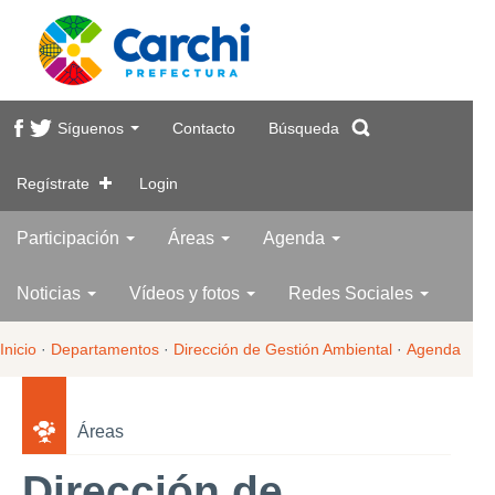
Síguenos
Contacto
Búsqueda
Regístrate
Login
Participación
Áreas
Agenda
Noticias
Vídeos y fotos
Redes Sociales
Inicio
·
Departamentos
·
Dirección de Gestión Ambiental
·
Agenda
Áreas
Dirección de