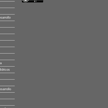
sarrollo
na
ídricos
esarrollo