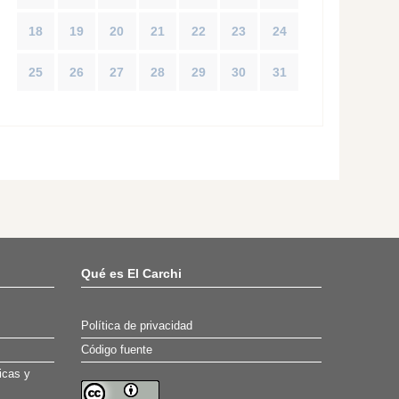
18
19
20
21
22
23
24
25
26
27
28
29
30
31
Qué es El Carchi
Política de privacidad
Código fuente
icas y