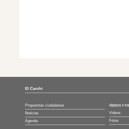
El Carchi
Propuestas ciudadanas
VÍDEOS Y F
Videos
Noticias
Fotos
Agenda