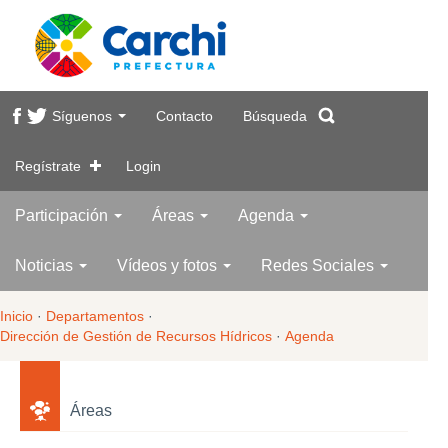
Síguenos
Contacto
Búsqueda
Regístrate
Login
Participación
Áreas
Agenda
Noticias
Vídeos y fotos
Redes Sociales
Inicio
·
Departamentos
·
Dirección de Gestión de Recursos Hídricos
·
Agenda
Áreas