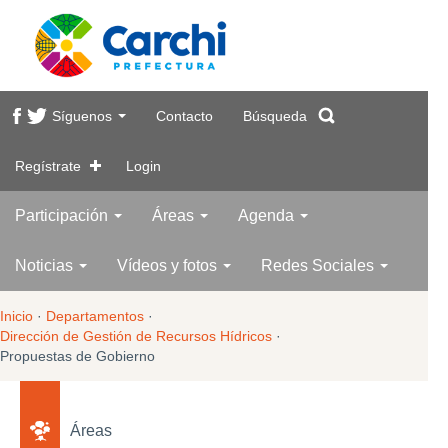
Síguenos
Contacto
Búsqueda
Regístrate
Login
Participación
Áreas
Agenda
Noticias
Vídeos y fotos
Redes Sociales
Inicio
·
Departamentos
·
Dirección de Gestión de Recursos Hídricos
·
Propuestas de Gobierno
Áreas