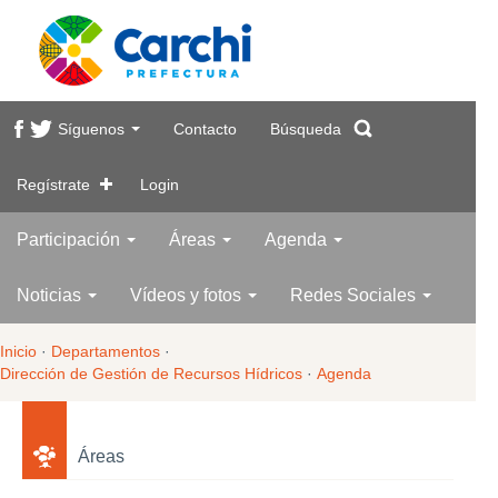
Síguenos
Contacto
Búsqueda
Regístrate
Login
Participación
Áreas
Agenda
Noticias
Vídeos y fotos
Redes Sociales
Inicio
·
Departamentos
·
Dirección de Gestión de Recursos Hídricos
·
Agenda
Áreas