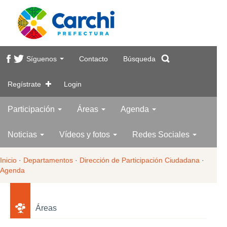
Síguenos
Contacto
Búsqueda
Regístrate
Login
Participación
Áreas
Agenda
Noticias
Vídeos y fotos
Redes Sociales
Inicio
·
Departamentos
·
Dirección de Participación Ciudadana
·
Agenda
Áreas