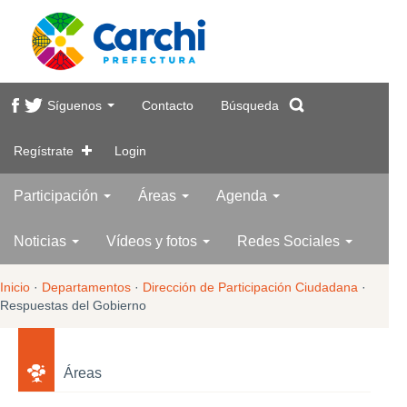
Síguenos
Contacto
Búsqueda
Regístrate
Login
Participación
Áreas
Agenda
Noticias
Vídeos y fotos
Redes Sociales
Inicio
·
Departamentos
·
Dirección de Participación Ciudadana
·
Respuestas del Gobierno
Áreas