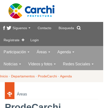
Síguenos
Contacto
Búsqueda
Regístrate
Login
Participación
Áreas
Agenda
Noticias
Vídeos y fotos
Redes Sociales
Inicio
·
Departamentos
·
ProdeCarchi
·
Agenda
Áreas
ProdeCarchi