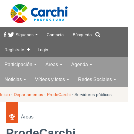
Síguenos
Contacto
Búsqueda
Regístrate
Login
Participación
Áreas
Agenda
Noticias
Vídeos y fotos
Redes Sociales
Inicio
·
Departamentos
·
ProdeCarchi
·
Servidores públicos
Áreas
ProdeCarchi