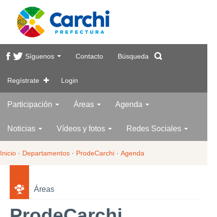
Síguenos
Contacto
Búsqueda
Regístrate
Login
Participación
Áreas
Agenda
Noticias
Vídeos y fotos
Redes Sociales
Inicio
·
Departamentos
·
ProdeCarchi
·
Agenda
Áreas
ProdeCarchi