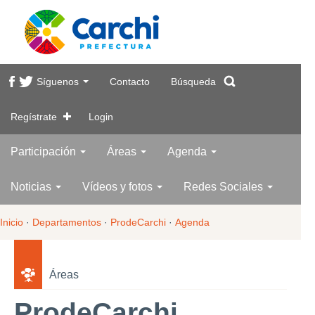
Síguenos
Contacto
Búsqueda
Regístrate
Login
Participación
Áreas
Agenda
Noticias
Vídeos y fotos
Redes Sociales
Inicio
·
Departamentos
·
ProdeCarchi
·
Agenda
Áreas
ProdeCarchi