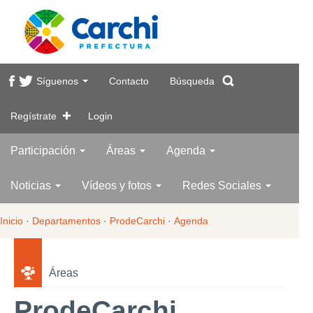
Síguenos
Contacto
Búsqueda
Regístrate
Login
Participación
Áreas
Agenda
Noticias
Vídeos y fotos
Redes Sociales
Inicio
·
Departamentos
·
ProdeCarchi
·
Agenda
Áreas
ProdeCarchi