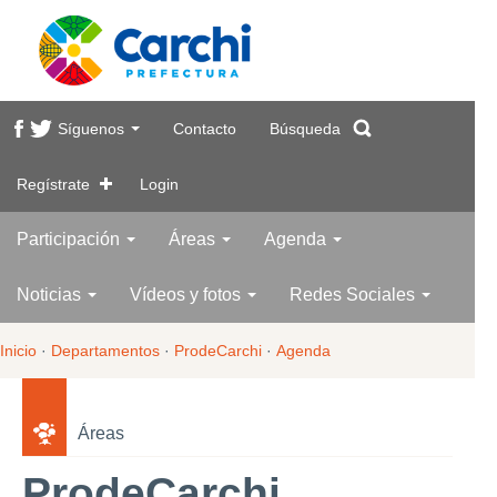
Síguenos
Contacto
Búsqueda
Regístrate
Login
Participación
Áreas
Agenda
Noticias
Vídeos y fotos
Redes Sociales
Inicio
·
Departamentos
·
ProdeCarchi
·
Agenda
Áreas
ProdeCarchi