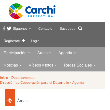
Síguenos
Contacto
Búsqueda
Regístrate
Login
Participación
Áreas
Agenda
Noticias
Vídeos y fotos
Redes Sociales
Inicio
·
Departamentos
·
Dirección de Cooperación para el Desarrollo
·
Agenda
Áreas