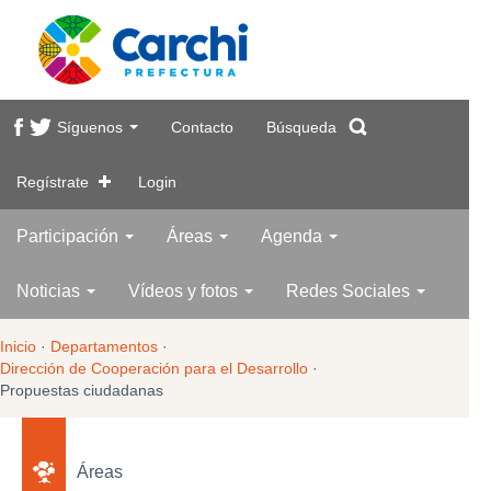
Síguenos
Contacto
Búsqueda
Regístrate
Login
Participación
Áreas
Agenda
Noticias
Vídeos y fotos
Redes Sociales
Inicio
·
Departamentos
·
Dirección de Cooperación para el Desarrollo
·
Propuestas ciudadanas
Áreas