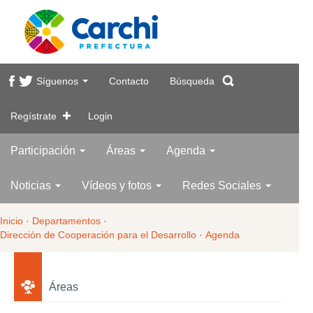
Síguenos
Contacto
Búsqueda
Regístrate
Login
Participación
Áreas
Agenda
Noticias
Vídeos y fotos
Redes Sociales
Inicio
·
Departamentos
·
Dirección de Cooperación para el Desarrollo
·
Agenda
Áreas