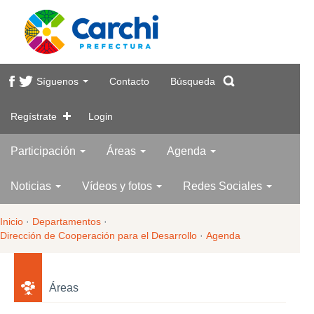
Síguenos
Contacto
Búsqueda
Regístrate
Login
Participación
Áreas
Agenda
Noticias
Vídeos y fotos
Redes Sociales
Inicio
·
Departamentos
·
Dirección de Cooperación para el Desarrollo
·
Agenda
Áreas