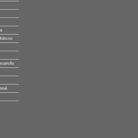
na
ídricos
esarrollo
onal