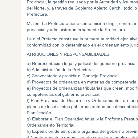
Provincial, la gestión realizada por la Autoridad y Asu
del Norte, y, a través de Gobierno Abierto Carchi, todo lo
Prefectura.
Misión: La Prefectura tiene como misión dirigir, controlar
provincial y administrar internamente la Prefectura.
La o el Prefecto constituye la primera autoridad ejecutiva
conformidad con lo determinado en el ordenamiento juríd
ATRIBUCIONES Y RESPONSABILIDADES:
a) Representación legal y judicial del gobierno provincial.
b) Administración de la Prefectura.
c) Convocatoria y presidir el Consejo Provincial.
d) Proyectos de ordenanza en materias de competencia d
e) Proyectos de ordenanzas tributarias que creen, modif
competencias del gobierno provincial.
f) Plan Provincial de Desarrollo y Ordenamiento Territoria
planes de los distintos gobiernos autónomos descentraliza
Planificación.
g) Elaborar el Plan Operativo Anual y la Proforma Presupu
Ordenamiento Territorial.
h) Expedición de estructura orgánica del gobierno provinc
i) Nombramiento y renovación de servidores públicos del 