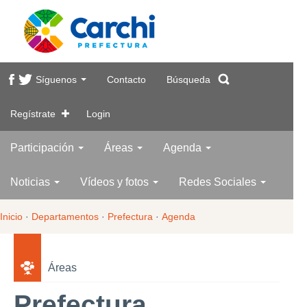
Síguenos
Contacto
Búsqueda
Regístrate
Login
Participación
Áreas
Agenda
Noticias
Vídeos y fotos
Redes Sociales
Inicio
·
Departamentos
·
Prefectura
·
Agenda
Áreas
Prefectura