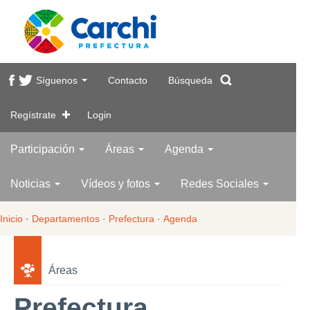
Síguenos
Contacto
Búsqueda
Regístrate
Login
Participación
Áreas
Agenda
Noticias
Vídeos y fotos
Redes Sociales
Inicio
·
Departamentos
·
Prefectura
·
Agenda
Áreas
Prefectura