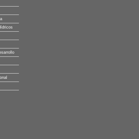
na
ídricos
esarrollo
onal