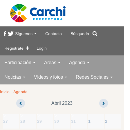
Síguenos
Contacto
Búsqueda
Regístrate
Login
Participación
Áreas
Agenda
Noticias
Vídeos y fotos
Redes Sociales
Inicio
·
Agenda
Abril 2023
27
28
29
30
31
1
2