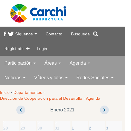
Síguenos
Contacto
Búsqueda
Regístrate
Login
Participación
Áreas
Agenda
Noticias
Vídeos y fotos
Redes Sociales
Inicio
·
Departamentos
·
Dirección de Cooperación para el Desarrollo
·
Agenda
Enero 2021
28
29
30
31
1
2
3