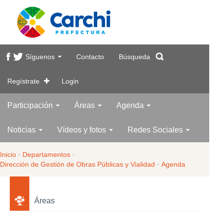
Síguenos
Contacto
Búsqueda
Regístrate
Login
Participación
Áreas
Agenda
Noticias
Vídeos y fotos
Redes Sociales
Inicio
·
Departamentos
·
Dirección de Gestión de Obras Públicas y Vialidad
·
Agenda
Áreas