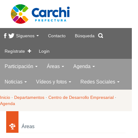
Síguenos
Contacto
Búsqueda
Regístrate
Login
Participación
Áreas
Agenda
Noticias
Vídeos y fotos
Redes Sociales
Inicio
·
Departamentos
·
Centro de Desarrollo Empresarial
·
Agenda
Áreas