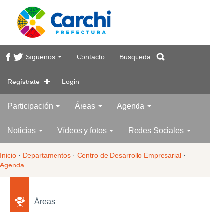
Síguenos
Contacto
Búsqueda
Regístrate
Login
Participación
Áreas
Agenda
Noticias
Vídeos y fotos
Redes Sociales
Inicio
·
Departamentos
·
Centro de Desarrollo Empresarial
·
Agenda
Áreas