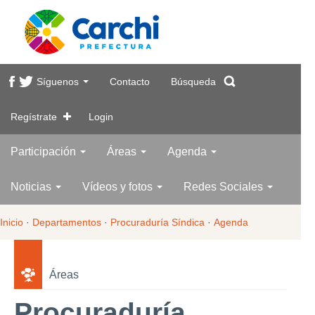
Síguenos
Contacto
Búsqueda
Regístrate
Login
Participación
Áreas
Agenda
Noticias
Vídeos y fotos
Redes Sociales
Inicio
·
Departamentos
·
Procuraduría Síndica
·
Agenda
Áreas
Procuraduría