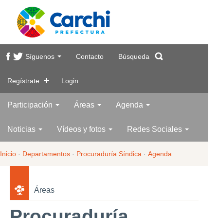
Síguenos
Contacto
Búsqueda
Regístrate
Login
Participación
Áreas
Agenda
Noticias
Vídeos y fotos
Redes Sociales
Inicio
·
Departamentos
·
Procuraduría Síndica
·
Agenda
Áreas
Procuraduría