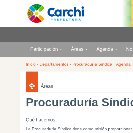
Participación
Áreas
Agenda
No
Inicio
·
Departamentos
·
Procuraduría Síndica
·
Agenda
Áreas
Procuraduría Síndi
Qué hacemos
La Procuraduría Síndica tiene como misión proporcionar se