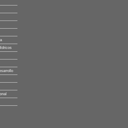
na
ídricos
esarrollo
onal