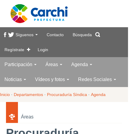
Síguenos
Contacto
Búsqueda
Regístrate
Login
Participación
Áreas
Agenda
Noticias
Vídeos y fotos
Redes Sociales
Inicio
·
Departamentos
·
Procuraduría Síndica
·
Agenda
Áreas
Procuraduría