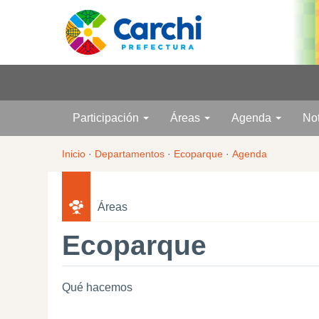
Participación
Áreas
Agenda
No
Inicio
·
Departamentos
·
Ecoparque
·
Agenda
Áreas
Ecoparque
Qué hacemos