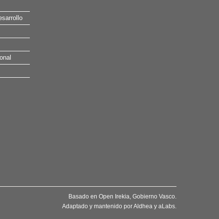
esarrollo
onal
Basado en
Open Irekia
, Gobierno Vasco.
Adaptado y mantenido por
Aldhea
y
aLabs
.