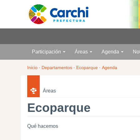
Participación
Áreas
Agenda
No
Inicio
·
Departamentos
·
Ecoparque
·
Agenda
Áreas
Ecoparque
Qué hacemos