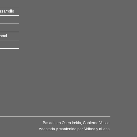
esarrollo
onal
Basado en
Open Irekia
, Gobierno Vasco.
Adaptado y mantenido por
Aldhea
y
aLabs
.