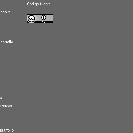
Código fuente
icas y
sarrollo
na
ídricos
esarrollo