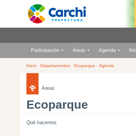
Participación
Áreas
Agenda
No
Inicio
·
Departamentos
·
Ecoparque
·
Agenda
Áreas
Ecoparque
Qué hacemos