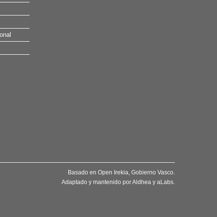
onal
Basado en
Open Irekia
, Gobierno Vasco.
Adaptado y mantenido por
Aldhea
y
aLabs
.