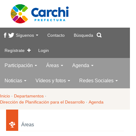
Síguenos
Contacto
Búsqueda
Regístrate
Login
Participación
Áreas
Agenda
Noticias
Vídeos y fotos
Redes Sociales
Inicio
·
Departamentos
·
Dirección de Planificación para el Desarrollo
·
Agenda
Áreas